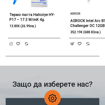
ASROCK
Термо паста Halnziye HY-
БЕСТСЕЛЪР
БЕ
P17 – 17.3 W/mK 4g.
ASROCK Intel Arc B
Challenger OC 12G
13.80€ (26.99лв.)
192-bit HDMI 3x DP
352.19€ (688.83лв.)
Защо да изберете нас?