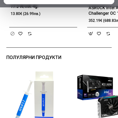
Термо паста Halnziye HY-P17 –
БЕСТСЕЛЪР
17.3 W/mK 4g.
ASROCK Intel 
Challenger OC
13.80€ (26.99лв.)
bit HDMI 3x DP
352.19€ (688.83л
ПОЛУЛЯРНИ ПРОДУКТИ