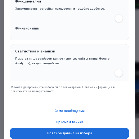
Функционални
Запомняне на настройки, език, сесия и подобно удобство.
Функционални
АКТУАЛНИ
ЧЕСТО КУПУВАНИ
Статистика и анализи
Помагат ни да разберем как се използва сайтът (напр. Google
Analytics), за да го подобрим.
Статистика и анализи
Можете да промените избора си по всяко време. Повече информация в
политиката за поверителност.
Маркетинг и реклами
Само необходими
Персонализирани оферти и ремаркетинг чрез партньорски платформи
(напр. Google Ads), само при съгласие.
Приемам всички
Потвърждаване на избора
Маркетинг и реклами
ASROCK