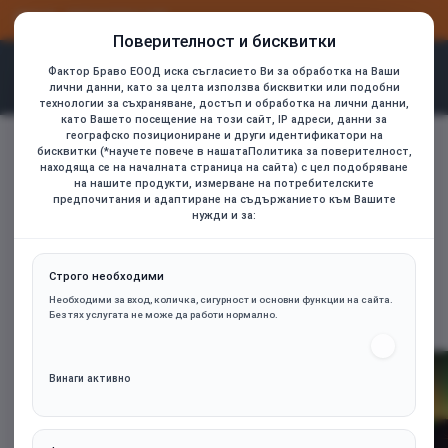
Factorbravo
ВХОД
РЕГИСТРАЦИЯ
Поверителност и бисквитки
Фактор Браво ЕООД иска съгласието Ви за обработка на Ваши
лични данни, като за целта използва бисквитки или подобни
технологии за съхраняване, достъп и обработка на лични данни,
като Вашето посещение на този сайт, IP адреси, данни за
географско позициониране и други идентификатори на
бисквитки (*научете повече в нашатаПолитика за поверителност,
находяща се на началната страница на сайта) с цел подобряване
на нашите продукти, измерване на потребителските
предпочитания и адаптиране на съдържанието към Вашите
нужди и за:
ПАЗАРУВАЙ
Строго необходими
Необходими за вход, количка, сигурност и основни функции на сайта.
Без тях услугата не може да работи нормално.
Винаги активно