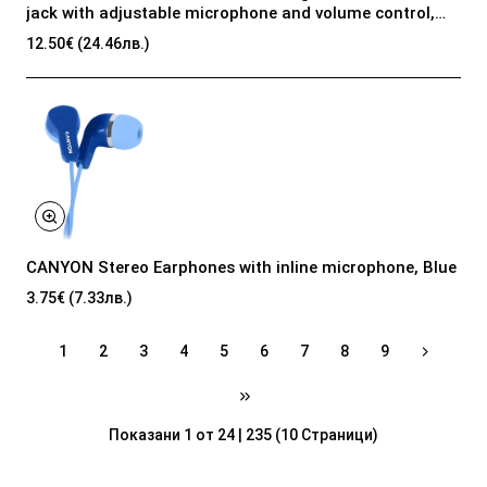
jack with adjustable microphone and volume control,
with 2in1 3.5mm adapter, cable 2M, Black, 0.23kg
12.50€ (24.46лв.)
CANYON Stereo Earphones with inline microphone, Blue
3.75€ (7.33лв.)
1
2
3
4
5
6
7
8
9
Показани 1 от 24 | 235 (10 Страници)