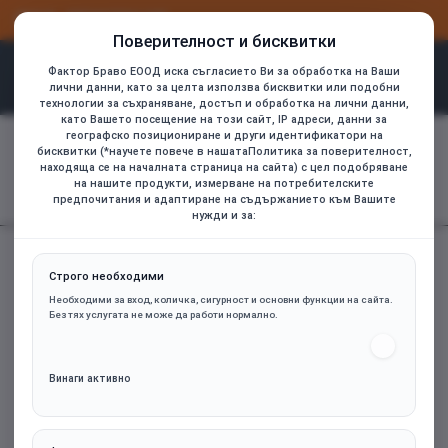
ВХОД
РЕГИСТРАЦИЯ
Поверителност и бисквитки
Фактор Браво ЕООД иска съгласието Ви за обработка на Ваши
лични данни, като за целта използва бисквитки или подобни
технологии за съхраняване, достъп и обработка на лични данни,
като Вашето посещение на този сайт, IP адреси, данни за
географско позициониране и други идентификатори на
Периферия
Слушалки
бисквитки (*научете повече в нашатаПолитика за поверителност,
home
находяща се на началната страница на сайта) с цел подобряване
Слушалки
на нашите продукти, измерване на потребителските
предпочитания и адаптиране на съдържанието към Вашите
нужди и за:
Строго необходими
Необходими за вход, количка, сигурност и основни функции на сайта.
Без тях услугата не може да работи нормално.
Винаги активно