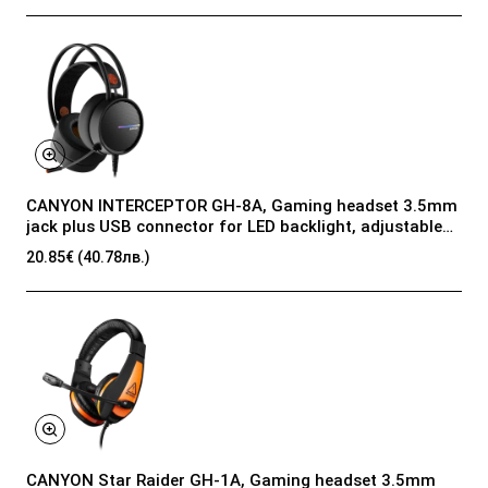
CANYON INTERCEPTOR GH-8A, Gaming headset 3.5mm
jack plus USB connector for LED backlight, adjustable
microphone and volume control, with 2in1 3.5mm
20.85€ (40.78лв.)
adapter, cable 2M, Black and Orange, 0.36kg
CANYON Star Raider GH-1A, Gaming headset 3.5mm