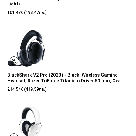
Light)
101.47€ (198.47лв.)
BlackShark V2 Pro (2023) - Black, Wireless Gaming
Headset, Razer TriForce Titanium Driver 50 mm, Oval
Ear Cushions, Detachable Super Wideband microphone,
214.54€ (419.59лв.)
THX Spatial Audio, Type A Wireless (2.4 GHz), Bluetooth
5.2