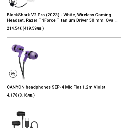
BlackShark V2 Pro (2023) - White, Wireless Gaming
Headset, Razer TriForce Titanium Driver 50 mm, Oval
Ear Cushions, Detachable Super Wideband microphone,
214.54€ (419.59лв.)
THX Spatial Audio, Type A Wireless (2.4 GHz), Bluetooth
5.2
CANYON headphones SEP-4 Mic Flat 1.2m Violet
4.17€ (8.16лв.)