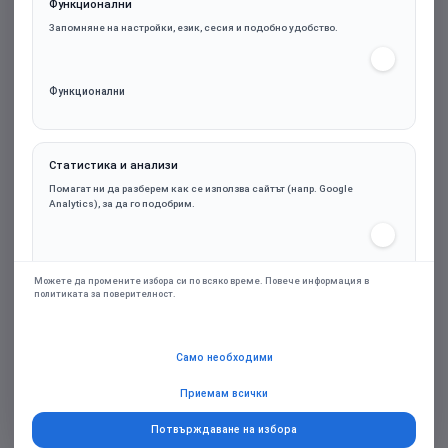
Функционални
Запомняне на настройки, език, сесия и подобно удобство.
A4tech Bloody M590i Sports Navy Геймърски жични
слушалки с микрофон
31.19€ (61.01лв.)
Функционални
Статистика и анализи
Помагат ни да разберем как се използва сайтът (напр. Google
Analytics), за да го подобрим.
Статистика и анализи
Можете да промените избора си по всяко време. Повече информация в
A4tech Bloody МR-590 Геймърски безжични слушалки
политиката за поверителност.
с микрофон,Bluetooth 3.5мм жак, бял
44.91€ (87.84лв.)
Маркетинг и реклами
Само необходими
Персонализирани оферти и ремаркетинг чрез партньорски платформи
(напр. Google Ads), само при съгласие.
Приемам всички
Потвърждаване на избора
Маркетинг и реклами