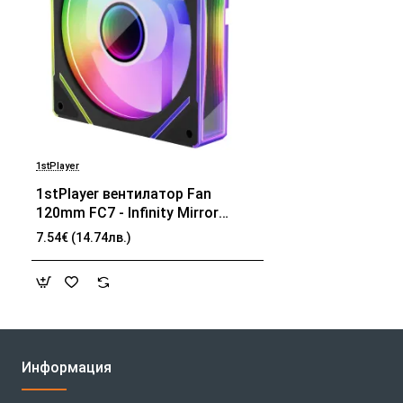
1stPlayer
1stPlayer вентилатор Fan
120mm FC7 - Infinity Mirror
ARGB - Black
7.54€ (14.74лв.)
Информация