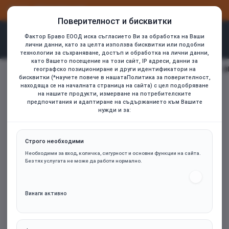
ВХОД
РЕГИСТРАЦИЯ
Поверителност и бисквитки
Фактор Браво ЕООД иска съгласието Ви за обработка на Ваши
лични данни, като за целта използва бисквитки или подобни
технологии за съхраняване, достъп и обработка на лични данни,
като Вашето посещение на този сайт, IP адреси, данни за
1stPlayer вентилатор Fan 120mm FC7 - Infinity Mirror ARGB - B
географско позициониране и други идентификатори на
home
бисквитки (*научете повече в нашатаПолитика за поверителност,
находяща се на началната страница на сайта) с цел подобряване
на нашите продукти, измерване на потребителските
предпочитания и адаптиране на съдържанието към Вашите
нужди и за:
Строго необходими
Необходими за вход, количка, сигурност и основни функции на сайта.
Без тях услугата не може да работи нормално.
Винаги активно