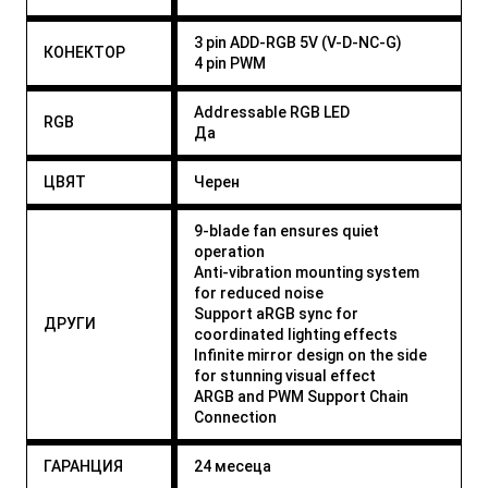
3 pin ADD-RGB 5V (V-D-NC-G)
КОНЕКТОР
4 pin PWM
Addressable RGB LED
RGB
Да
ЦВЯТ
Черен
9-blade fan ensures quiet
operation
Anti-vibration mounting system
for reduced noise
Support aRGB sync for
ДРУГИ
coordinated lighting effects
Infinite mirror design on the side
for stunning visual effect
ARGB and PWM Support Chain
Connection
ГАРАНЦИЯ
24 месеца