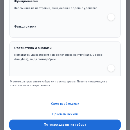
Функционални
Запомняне на настройки, език, сесия и подобно удобство.
Функционални
Статистика и анализи
1stPlayer вентилатор Fan 120mm FC7 - Infinity
Помагат ни да разберем как се използва сайтът (напр. Google
Mirror ARGB - Black
Analytics), за да го подобрим.
Статистика и анализи
7.54€ (14.74лв.)
Можете да промените избора си по всяко време. Повече информация в
политиката за поверителност.
Марка:
1stPlayer
Маркетинг и реклами
Само необходими
Персонализирани оферти и ремаркетинг чрез партньорски платформи
(напр. Google Ads), само при съгласие.
Приемам всички
Купи
Потвърждаване на избора
Добави в желани
Добави за сравняване
Маркетинг и реклами