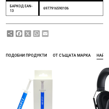
БАРКОД EAN-
6977916590106
13
Share
Facebook
X
WhatsApp
Email
ПОДОБНИ ПРОДУКТИ
ОТ СЪЩАТА МАРКА
НАЙ-