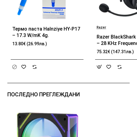
Razer
Термо паста Halnziye HY-P17
БЕСТСЕЛЪР
– 17.3 W/mK 4g.
Razer BlackShark 
– 28 KHz Frequen
13.80€ (26.99лв.)
32 Ω (1 kHz) Impe
75.32€ (147.31лв.)
TriForce Driver, B
memory foam, Ad
passive noise can
Analog 3.5 mm Co
100 Hz – 10 kHz 
Frequency, 1.3 m 
ПОСЛЕДНО ПРЕГЛЕЖДАНИ