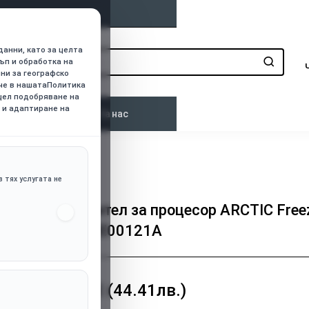
данни, като за целта
ъп и обработка на
нни за географско
ече в нашатаПолитика
 цел подобряване на
 и адаптиране на
о
Контакти
За нас
 тях услугата не
Охладител за процесор ARCTIC Free
- ACFRE00121A
22.71€ (44.41лв.)