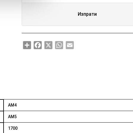
Изпрати
Share
Facebook
X
WhatsApp
Email
AM4
AM5
1700