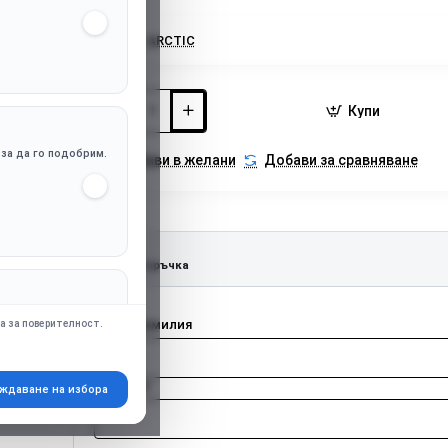
Марка:
ARCTIC
Купи
, за да го подобрим.
Добави в желани
Добави за сравняване
Бърза поръчка
апр. Google Ads),
Име и фамилия
а за поверителност.
Телефон
ждаване на избора