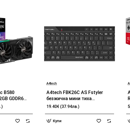
A4tech
A
БЕСТСЕЛЪР
БЕСТСЕЛЪР
rc B580
A4tech FBK26C AS Fstyler
12GB GDDR6
безжичнa мини тиха
 DP
клавиатура, Multi-mode,
.)
19.40€ (37.94лв.)
5
презареждаема батерия,
b
USB,кирилизирана
Купи