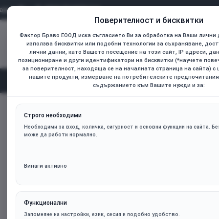
0899 736925
Поверителност и бисквитки
Фактор Браво ЕООД иска съгласието Ви за обработка на Ваши лични 
Всички
използва бисквитки или подобни технологии за съхраняване, дост
Търсене...
лични данни, като Вашето посещение на този сайт, IP адреси, да
позициониране и други идентификатори на бисквитки (*научете пов
за поверителност, находяща се на началната страница на сайта) с
нашите продукти, измерване на потребителските предпочитания
Начал
Категории
съдържанието към Вашите нужди и за:
Охладител за процесор ARCTIC Freezer 36 - ACFRE00121A
home
Строго необходими
Необходими за вход, количка, сигурност и основни функции на сайта. Без
може да работи нормално.
Винаги активно
Функционални
Запомняне на настройки, език, сесия и подобно удобство.