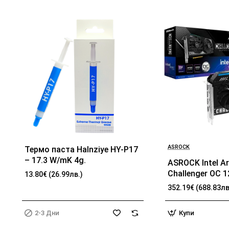
ASROCK
Термо паста Halnziye HY-P17
БЕСТСЕЛЪР
2-3 Дни
– 17.3 W/mK 4g.
ASROCK Intel A
Challenger OC 
13.80€ (26.99лв.)
192-bit HDMI 3x
352.19€ (688.83лв
2-3 Дни
Купи