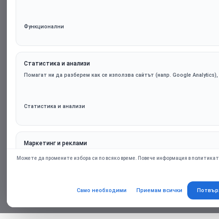
Функционални
Статистика и анализи
Помагат ни да разберем как се използва сайтът (напр. Google Analytics)
Статистика и анализи
Маркетинг и реклами
Персонализирани оферти и ремаркетинг чрез партньорски платформи (н
Можете да промените избора си по всяко време. Повече информация в политикат
само при съгласие.
Само необходими
Приемам всички
Потвър
Маркетинг и реклами