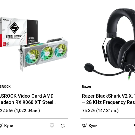
SROCK
Razer
ASROCK Video Card AMD
Razer BlackShark V2 X,
Radeon RX 9060 XT Steel
– 28 KHz Frequency Re
Legend OC 16GB GDDR6 128-
32 Ω (1 kHz) Impedance
22.56€ (1,022.04лв.)
75.32€ (147.31лв.)
it HDMI 2x DP
TriForce Driver, Breatha
memory foam, Advance
Купи
Купи
passive noise cancellat
Analog 3.5 mm Connect