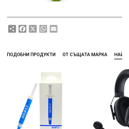
Share
Facebook
X
WhatsApp
Email
ПОДОБНИ ПРОДУКТИ
ОТ СЪЩАТА МАРКА
НАЙ-