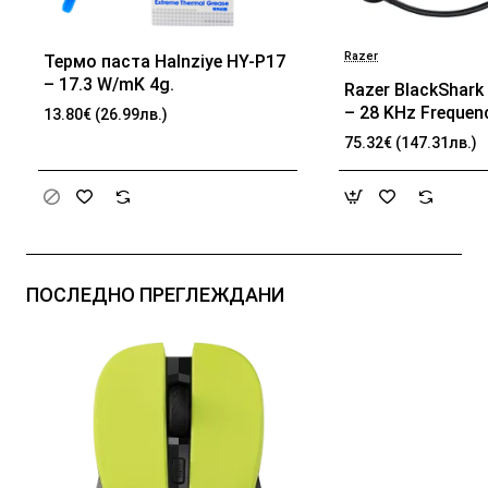
Razer
Термо паста Halnziye HY-P17
БЕСТСЕЛЪР
– 17.3 W/mK 4g.
Razer BlackShark 
– 28 KHz Frequen
13.80€ (26.99лв.)
32 Ω (1 kHz) Impe
75.32€ (147.31лв.)
TriForce Driver, B
memory foam, Ad
passive noise can
Analog 3.5 mm Co
100 Hz – 10 kHz 
Frequency, 1.3 m 
ПОСЛЕДНО ПРЕГЛЕЖДАНИ