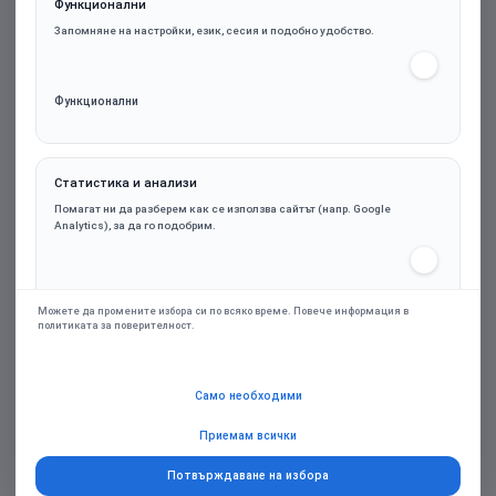
Функционални
Запомняне на настройки, език, сесия и подобно удобство.
Функционални
Статистика и анализи
CANYON mouse MW-1 Wireless Yellow
Помагат ни да разберем как се използва сайтът (напр. Google
Analytics), за да го подобрим.
6.27€ (12.26лв.)
Статистика и анализи
Можете да промените избора си по всяко време. Повече информация в
политиката за поверителност.
Марка:
CANYON
Маркетинг и реклами
Само необходими
Гаранция:
24м.
Персонализирани оферти и ремаркетинг чрез партньорски платформи
(напр. Google Ads), само при съгласие.
Приемам всички
Потвърждаване на избора
Купи
Маркетинг и реклами