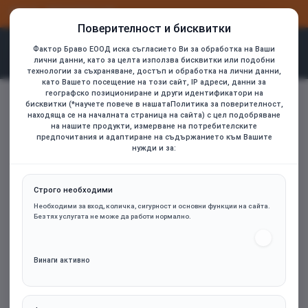
ВХОД
РЕГИСТРАЦИЯ
Поверителност и бисквитки
Фактор Браво ЕООД иска съгласието Ви за обработка на Ваши
лични данни, като за целта използва бисквитки или подобни
технологии за съхраняване, достъп и обработка на лични данни,
като Вашето посещение на този сайт, IP адреси, данни за
CANYON mouse MW-1 Wireless Yellow
географско позициониране и други идентификатори на
home
бисквитки (*научете повече в нашатаПолитика за поверителност,
находяща се на началната страница на сайта) с цел подобряване
на нашите продукти, измерване на потребителските
предпочитания и адаптиране на съдържанието към Вашите
нужди и за:
Строго необходими
Необходими за вход, количка, сигурност и основни функции на сайта.
Без тях услугата не може да работи нормално.
Винаги активно