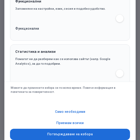
Функционални
Запомняне на настройки, език, сесия и подобно удобство.
Функционални
Статистика и анализи
HAMA Безжична оптична мишка WM-100, 3
Помагат ни да разберем как се използва сайтът (напр. Google
бут, черна
Analytics), за да го подобрим.
Статистика и анализи
4.11€ (8.03лв.)
Можете да промените избора си по всяко време. Повече информация в
политиката за поверителност.
Марка:
HAMA
Маркетинг и реклами
Само необходими
Персонализирани оферти и ремаркетинг чрез партньорски платформи
(напр. Google Ads), само при съгласие.
Гаранция:
24м.
Приемам всички
Потвърждаване на избора
Маркетинг и реклами