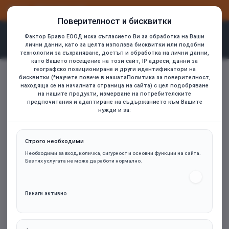
ВХОД
РЕГИСТРАЦИЯ
Поверителност и бисквитки
Фактор Браво ЕООД иска съгласието Ви за обработка на Ваши
лични данни, като за целта използва бисквитки или подобни
технологии за съхраняване, достъп и обработка на лични данни,
като Вашето посещение на този сайт, IP адреси, данни за
HAMA Безжична оптична мишка WM-100, 3 бут, черна
географско позициониране и други идентификатори на
home
бисквитки (*научете повече в нашатаПолитика за поверителност,
находяща се на началната страница на сайта) с цел подобряване
на нашите продукти, измерване на потребителските
предпочитания и адаптиране на съдържанието към Вашите
нужди и за:
Строго необходими
Необходими за вход, количка, сигурност и основни функции на сайта.
Без тях услугата не може да работи нормално.
Винаги активно