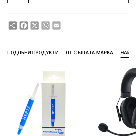
Share
Facebook
X
WhatsApp
Email
ПОДОБНИ ПРОДУКТИ
ОТ СЪЩАТА МАРКА
НАЙ-