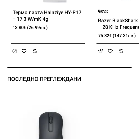
Razer
Термо паста Halnziye HY-P17
БЕСТСЕЛЪР
– 17.3 W/mK 4g.
Razer BlackShark 
– 28 KHz Frequen
13.80€ (26.99лв.)
32 Ω (1 kHz) Impe
75.32€ (147.31лв.)
TriForce Driver, B
memory foam, Ad
passive noise can
Analog 3.5 mm Co
100 Hz – 10 kHz 
Frequency, 1.3 m 
ПОСЛЕДНО ПРЕГЛЕЖДАНИ