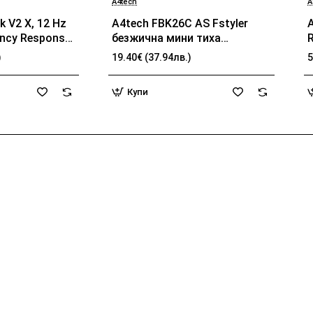
A4tech
A
k V2 X, 12 Hz
A4tech FBK26C AS Fstyler
ency Response,
безжичнa мини тиха
pedance, Razer
клавиатура, Multi-mode,
)
19.40€ (37.94лв.)
5
 Breathable
презареждаема батерия,
b
Advanced
USB,кирилизирана
Купи
ncellation,
Connection,
z Microphone
m Cable