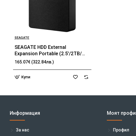
SEAGATE
SEAGATE HDD External
Expansion Portable (2.5'/2TB/
USB 3.0/ RMN SRD0NF1)
165.07€ (322.84лв.)
Купи
Информация
Моят профи
За нас
Профил