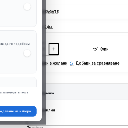
Марка:
SEAGATE
Гаранция:
24м.
, за да го подобрим.
Купи
Добави в желани
Добави за сравняване
апр. Google Ads),
а за поверителност.
Бърза поръчка
Име и фамилия
ждаване на избора
Телефон