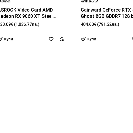
SROCK
GAINWARD
ASROCK Video Card AMD
Gainward GeForce RTX 
Radeon RX 9060 XT Steel
Ghost 8GB GDDR7 128 bi
Legend OC 16GB GDDR6 128-
HDMI 2.1b, 3x DP 2.1b, 2
30.09€ (1,036.77лв.)
404.60€ (791.32лв.)
it HDMI 2x DP
1x 8-pin pwr connector,
262.1 x 126.3 x 40.1 mm
Купи
Купи
NE7506T019P1-GB206