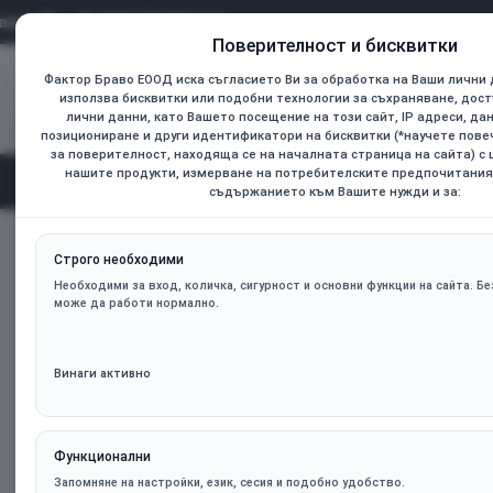
0899 736925
Поверителност и бисквитки
Фактор Браво ЕООД иска съгласието Ви за обработка на Ваши лични 
Всички
използва бисквитки или подобни технологии за съхраняване, дост
Търсене...
лични данни, като Вашето посещение на този сайт, IP адреси, да
позициониране и други идентификатори на бисквитки (*научете пов
за поверителност, находяща се на началната страница на сайта) с
нашите продукти, измерване на потребителските предпочитания
Начал
Категории
съдържанието към Вашите нужди и за:
SEAGATE HDD External Expansion Portable (2.5'/2TB/ USB 3.
home
Строго необходими
Необходими за вход, количка, сигурност и основни функции на сайта. Без
може да работи нормално.
Винаги активно
Функционални
Запомняне на настройки, език, сесия и подобно удобство.