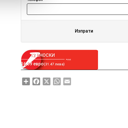
Изпрати
12 ВНОСКИ
16.09 евро
(31.47 лева)
Share
Facebook
X
WhatsApp
Email