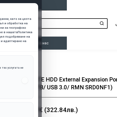
данни, като за целта
ъп и обработка на
нни за географско
ече в нашатаПолитика
 цел подобряване на
 и адаптиране на
о
Контакти
За нас
0/ RMN SRD0NF1)
 тях услугата не
SEAGATE HDD External Expansion Por
(2.5'/2TB/ USB 3.0/ RMN SRD0NF1)
165.07€ (322.84лв.)