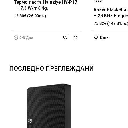
Razer
Термо паста Halnziye HY-P17
БЕСТСЕЛЪР
2-3 Дни
– 17.3 W/mK 4g.
Razer BlackShar
– 28 KHz Frequ
13.80€ (26.99лв.)
32 Ω (1 kHz) Im
75.32€ (147.31лв.
TriForce Driver,
memory foam, 
2-3 Дни
Купи
passive noise ca
Analog 3.5 mm 
100 Hz – 10 kH
Frequency, 1.3 
ПОСЛЕДНО ПРЕГЛЕЖДАНИ