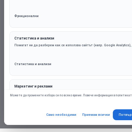
Функционални
Статистика и анализи
Помагат ни да разберем как се използва сайтът (напр. Google Analytics)
Статистика и анализи
Маркетинг и реклами
Персонализирани оферти и ремаркетинг чрез партньорски платформи (н
Можете да промените избора си по всяко време. Повече информация в политикат
само при съгласие.
Само необходими
Приемам всички
Потвър
Маркетинг и реклами