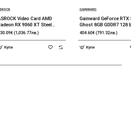
SROCK
GAINWARD
ASROCK Video Card AMD
Gainward GeForce RTX 
Radeon RX 9060 XT Steel
Ghost 8GB GDDR7 128 bi
Legend OC 16GB GDDR6 128-
HDMI 2.1b, 3x DP 2.1b, 2
30.09€ (1,036.77лв.)
404.60€ (791.32лв.)
it HDMI 2x DP
1x 8-pin pwr connector,
262.1 x 126.3 x 40.1 mm
Купи
Купи
NE7506T019P1-GB206