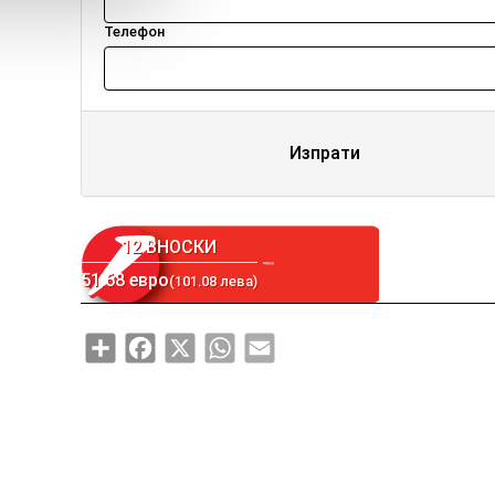
Телефон
Изпрати
12 ВНОСКИ
51.68 евро
(101.08 лева)
Share
Facebook
X
WhatsApp
Email