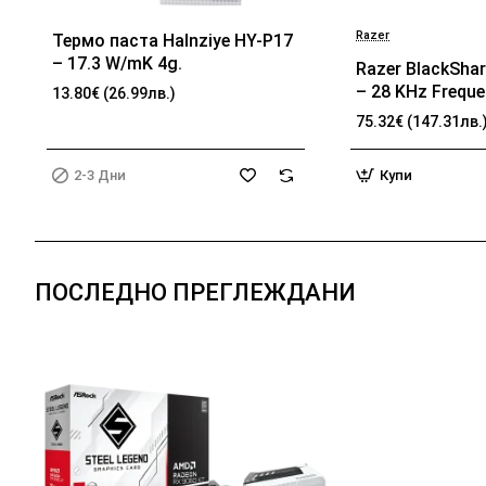
Razer
Термо паста Halnziye HY-P17
БЕСТСЕЛЪР
2-3 Дни
– 17.3 W/mK 4g.
Razer BlackShar
– 28 KHz Frequ
13.80€ (26.99лв.)
32 Ω (1 kHz) Im
75.32€ (147.31лв.
TriForce Driver,
memory foam, 
2-3 Дни
Купи
passive noise ca
Analog 3.5 mm 
100 Hz – 10 kH
Frequency, 1.3 
ПОСЛЕДНО ПРЕГЛЕЖДАНИ