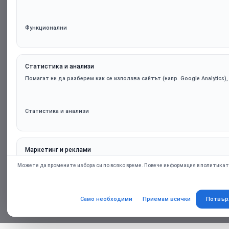
Функционални
Статистика и анализи
Помагат ни да разберем как се използва сайтът (напр. Google Analytics)
Статистика и анализи
Маркетинг и реклами
Персонализирани оферти и ремаркетинг чрез партньорски платформи (н
Можете да промените избора си по всяко време. Повече информация в политикат
само при съгласие.
Само необходими
Приемам всички
Потвър
Маркетинг и реклами