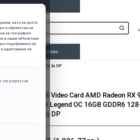
данни, като за целта
ъп и обработка на
нни за географско
ече в нашатаПолитика
 цел подобряване на
 и адаптиране на
о
Контакти
За нас
 16GB GDDR6 128-bit HDMI 2x DP
 тях услугата не
ASROCK Video Card AMD Radeon RX 
XT Steel Legend OC 16GB GDDR6 128-
HDMI 2x DP