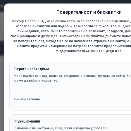
0899 736925
Поверителност и бисквитки
Фактор Браво ЕООД иска съгласието Ви за обработка на Ваши лични 
Всички
използва бисквитки или подобни технологии за съхраняване, дост
Търсене...
лични данни, като Вашето посещение на този сайт, IP адреси, да
позициониране и други идентификатори на бисквитки (*научете пов
за поверителност, находяща се на началната страница на сайта) с
нашите продукти, измерване на потребителските предпочитания
Начал
Категории
съдържанието към Вашите нужди и за:
ASROCK Video Card AMD Radeon RX 9060 XT Steel Legend OC
home
Строго необходими
Необходими за вход, количка, сигурност и основни функции на сайта. Без
може да работи нормално.
Винаги активно
Функционални
Запомняне на настройки, език, сесия и подобно удобство.