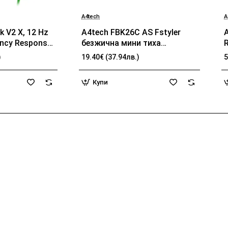
A4tech
A
k V2 X, 12 Hz
A4tech FBK26C AS Fstyler
ency Response,
безжичнa мини тиха
pedance, Razer
клавиатура, Multi-mode,
)
19.40€ (37.94лв.)
5
 Breathable
презареждаема батерия,
b
Advanced
USB,кирилизирана
Купи
ncellation,
Connection,
z Microphone
m Cable