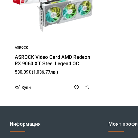
ASROCK
ASROCK Video Card AMD Radeon
RX 9060 XT Steel Legend OC
16GB GDDR6 128-bit HDMI 2x DP
530.09€ (1,036.77лв.)
Купи
Информация
Моят профи