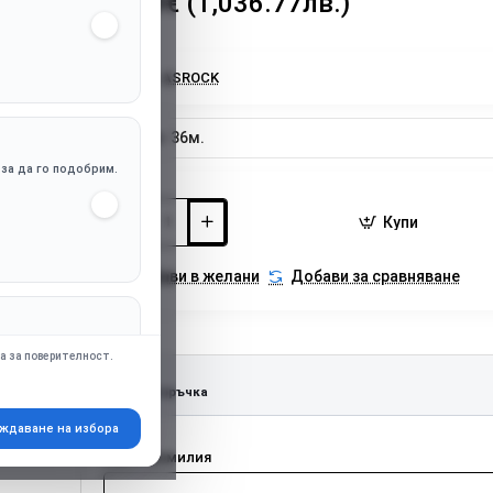
530.09€ (1,036.77лв.)
Марка:
ASROCK
Гаранция:
36м.
, за да го подобрим.
Купи
Добави в желани
Добави за сравняване
апр. Google Ads),
а за поверителност.
Бърза поръчка
ждаване на избора
Име и фамилия