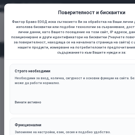
0899 736925
Поверителност и бисквитки
Фактор Браво ЕООД иска съгласието Ви за обработка на Ваши лични 
Всички
използва бисквитки или подобни технологии за съхраняване, дост
Търсене...
лични данни, като Вашето посещение на този сайт, IP адреси, да
позициониране и други идентификатори на бисквитки (*научете пов
за поверителност, находяща се на началната страница на сайта) с
нашите продукти, измерване на потребителските предпочитания
Начал
Категории
съдържанието към Вашите нужди и за:
Термо паста Polartherm X10-005 - 5g
home
Строго необходими
Необходими за вход, количка, сигурност и основни функции на сайта. Без
може да работи нормално.
Винаги активно
Функционални
Запомняне на настройки, език, сесия и подобно удобство.