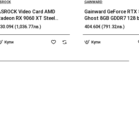
SROCK
GAINWARD
ASROCK Video Card AMD
Gainward GeForce RTX 
Radeon RX 9060 XT Steel
Ghost 8GB GDDR7 128 bi
Legend OC 16GB GDDR6 128-
HDMI 2.1b, 3x DP 2.1b, 2
30.09€ (1,036.77лв.)
404.60€ (791.32лв.)
it HDMI 2x DP
1x 8-pin pwr connector,
262.1 x 126.3 x 40.1 mm
Купи
Купи
NE7506T019P1-GB206