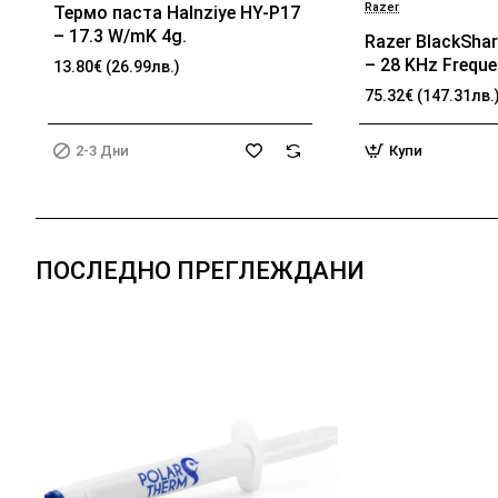
Razer
Термо паста Halnziye HY-P17
БЕСТСЕЛЪР
2-3 Дни
– 17.3 W/mK 4g.
Razer BlackShar
– 28 KHz Frequ
13.80€ (26.99лв.)
32 Ω (1 kHz) Im
75.32€ (147.31лв.
TriForce Driver,
memory foam, 
2-3 Дни
Купи
passive noise ca
Analog 3.5 mm 
100 Hz – 10 kH
Frequency, 1.3 
ПОСЛЕДНО ПРЕГЛЕЖДАНИ