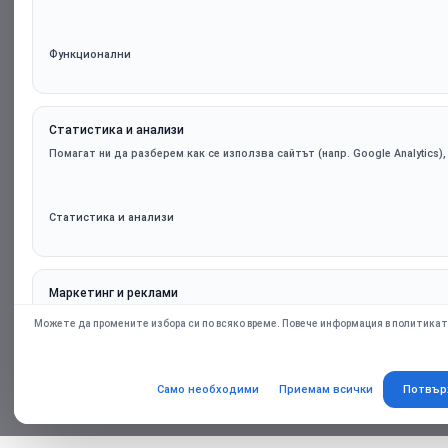
Функционални
Статистика и анализи
Помагат ни да разберем как се използва сайтът (напр. Google Analytics)
Статистика и анализи
Маркетинг и реклами
Персонализирани оферти и ремаркетинг чрез партньорски платформи (н
Можете да промените избора си по всяко време. Повече информация в политикат
само при съгласие.
Само необходими
Приемам всички
Потвър
Маркетинг и реклами