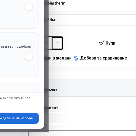
Марка:
Polartherm
Гаранция:
24м.
Купи
, за да го подобрим.
Добави в желани
Добави за сравняване
Бърза поръчка
апр. Google Ads),
а за поверителност.
Име и фамилия
ждаване на избора
Телефон