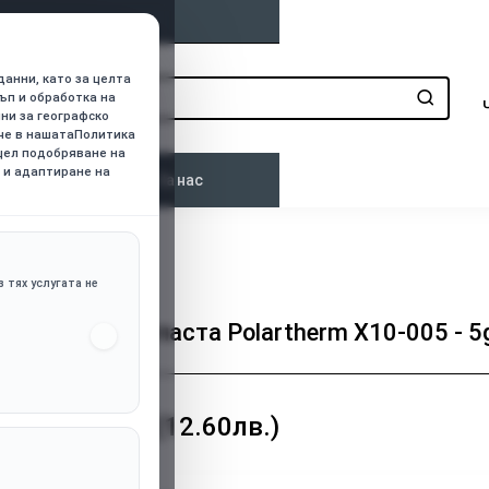
данни, като за целта
ъп и обработка на
нни за географско
ече в нашатаПолитика
 цел подобряване на
 и адаптиране на
о
Контакти
За нас
 тях услугата не
Термо паста Polartherm X10-005 - 5
6.44€ (12.60лв.)