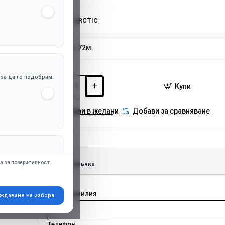
Марка:
ARCTIC
Гаранция:
72м.
, за да го подобрим.
Купи
Добави в желани
Добави за сравняване
апр. Google Ads),
а за поверителност.
Бърза поръчка
Име и фамилия
ждаване на избора
Телефон