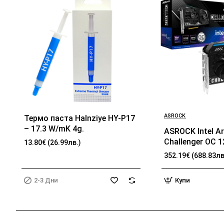
ASROCK
Термо паста Halnziye HY-P17
БЕСТСЕЛЪР
2-3 Дни
– 17.3 W/mK 4g.
ASROCK Intel A
Challenger OC 
13.80€ (26.99лв.)
192-bit HDMI 3x
352.19€ (688.83лв
2-3 Дни
Купи