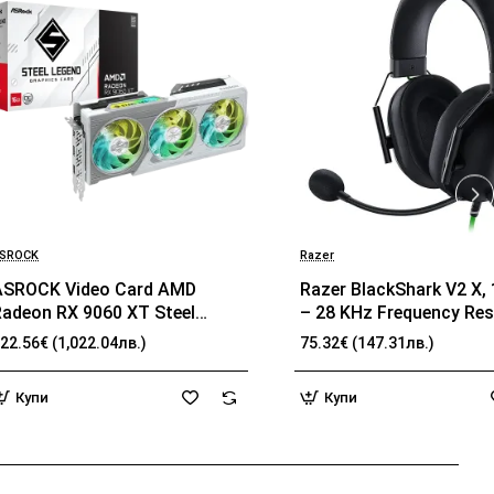
SROCK
Razer
ASROCK Video Card AMD
Razer BlackShark V2 X,
Radeon RX 9060 XT Steel
– 28 KHz Frequency Re
Legend OC 16GB GDDR6 128-
32 Ω (1 kHz) Impedance
22.56€ (1,022.04лв.)
75.32€ (147.31лв.)
it HDMI 2x DP
TriForce Driver, Breatha
memory foam, Advance
Купи
Купи
passive noise cancellat
Analog 3.5 mm Connect
100 Hz – 10 kHz Micro
Frequency, 1.3 m Cable