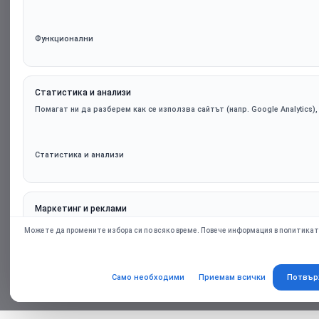
Функционални
Статистика и анализи
Помагат ни да разберем как се използва сайтът (напр. Google Analytics)
Статистика и анализи
Маркетинг и реклами
Персонализирани оферти и ремаркетинг чрез партньорски платформи (н
Можете да промените избора си по всяко време. Повече информация в политикат
само при съгласие.
Само необходими
Приемам всички
Потвър
Маркетинг и реклами