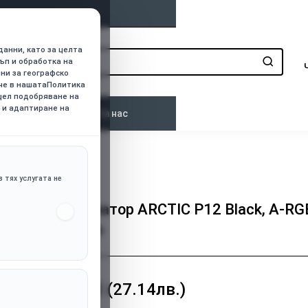
данни, като за целта
ъп и обработка на
нни за географско
ече в нашатаПолитика
 цел подобряване на
 и адаптиране на
о
Контакти
За нас
 тях услугата не
Вентилатор ARCTIC P12 Black, A-RG
120mm
13.88€ (27.14лв.)