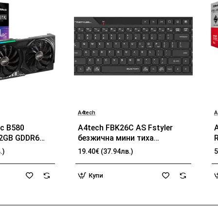
A4tech
A
БЕСТСЕЛЪР
БЕСТСЕЛЪР
rc B580
A4tech FBK26C AS Fstyler
12GB GDDR6
безжичнa мини тиха
 DP
клавиатура, Multi-mode,
.)
19.40€ (37.94лв.)
5
презареждаема батерия,
b
USB,кирилизирана
Купи