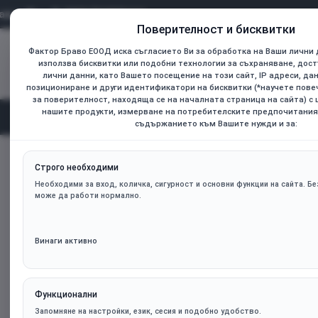
0899 736925
Поверителност и бисквитки
Фактор Браво ЕООД иска съгласието Ви за обработка на Ваши лични 
Всички
използва бисквитки или подобни технологии за съхраняване, дост
Търсене...
лични данни, като Вашето посещение на този сайт, IP адреси, да
позициониране и други идентификатори на бисквитки (*научете пов
за поверителност, находяща се на началната страница на сайта) с
нашите продукти, измерване на потребителските предпочитания
Начал
Категории
съдържанието към Вашите нужди и за:
Вентилатор ARCTIC P12 Black, A-RGB, 120mm
home
Строго необходими
Необходими за вход, количка, сигурност и основни функции на сайта. Без
може да работи нормално.
Винаги активно
Функционални
Запомняне на настройки, език, сесия и подобно удобство.