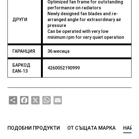
Optimized fan frame for outstanding
performance on radiators
Newly designed fan blades and re-
ДРУГИ
arranged angle for extraordinary air
pressure
Can be operated with very low
minimum rpm for very quiet operation
ГАРАНЦИЯ
36 месеца
БАРКОД
4260052190999
EAN-13
Share
Facebook
X
WhatsApp
Email
ПОДОБНИ ПРОДУКТИ
ОТ СЪЩАТА МАРКА
НАЙ-