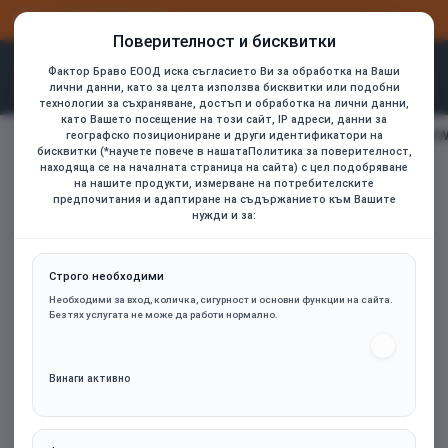
ВХОД
РЕГИСТРАЦИЯ
Поверителност и бисквитки
Фактор Браво ЕООД иска съгласието Ви за обработка на Ваши
лични данни, като за целта използва бисквитки или подобни
технологии за съхраняване, достъп и обработка на лични данни,
като Вашето посещение на този сайт, IP адреси, данни за
be quiet! вентилатор Fan 140mm - Pure Wings 3 140mm PWM W
географско позициониране и други идентификатори на
home
бисквитки (*научете повече в нашатаПолитика за поверителност,
находяща се на началната страница на сайта) с цел подобряване
на нашите продукти, измерване на потребителските
предпочитания и адаптиране на съдържанието към Вашите
нужди и за:
Строго необходими
Необходими за вход, количка, сигурност и основни функции на сайта.
Без тях услугата не може да работи нормално.
Винаги активно