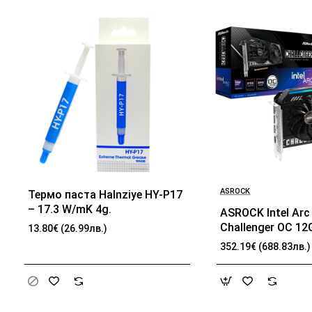
ASROCK
Термо паста Halnziye HY-P17
БЕСТСЕЛЪР
– 17.3 W/mK 4g.
ASROCK Intel Arc
Challenger OC 1
13.80€ (26.99лв.)
192-bit HDMI 3x 
352.19€ (688.83лв.)