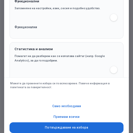
Функционални
Запомняне на настройки, език, сесия и подобно удобство.
Функционални
Статистика и анализи
be quiet! вентилатор Fan 140mm - Pure Wings 3
Помагат ни да разберем как се използва сайтът (напр. Google
140mm PWM White
Analytics), за да го подобрим.
Статистика и анализи
13.24€ (25.89лв.)
Можете да промените избора си по всяко време. Повече информация в
политиката за поверителност.
Марка:
be quiet!
Маркетинг и реклами
Само необходими
Персонализирани оферти и ремаркетинг чрез партньорски платформи
(напр. Google Ads), само при съгласие.
Приемам всички
Купи
Потвърждаване на избора
Добави в желани
Добави за сравняване
Маркетинг и реклами