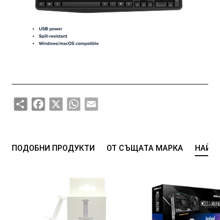
Share
Facebook
X
WhatsApp
Email
ПОДОБНИ ПРОДУКТИ
ОТ СЪЩАТА МАРКА
НАЙ-