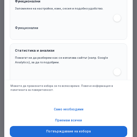
Функционални
Запомняне на настройки, език, сесия и подобно удобство.
Функционални
Статистика и анализи
CANYON keyboard KB-1 EN/BG Wired Black
Помагат ни да разберем как се използва сайтът (напр. Google
Analytics), за да го подобрим.
8.29€ (16.21лв.)
Статистика и анализи
Можете да промените избора си по всяко време. Повече информация в
политиката за поверителност.
Марка:
CANYON
Маркетинг и реклами
Само необходими
Гаранция:
24м.
Персонализирани оферти и ремаркетинг чрез партньорски платформи
(напр. Google Ads), само при съгласие.
Приемам всички
Потвърждаване на избора
Купи
Маркетинг и реклами