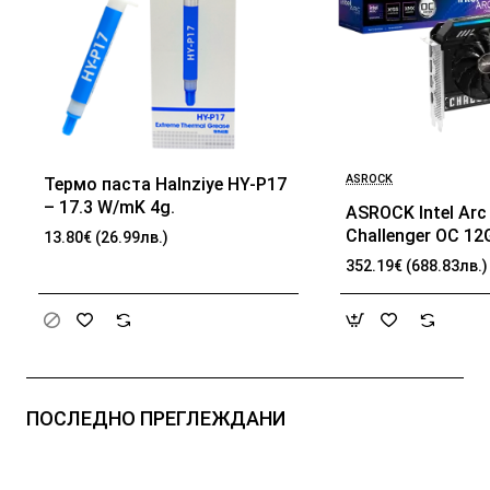
ASROCK
Термо паста Halnziye HY-P17
БЕСТСЕЛЪР
– 17.3 W/mK 4g.
ASROCK Intel Arc
Challenger OC 1
13.80€ (26.99лв.)
192-bit HDMI 3x 
352.19€ (688.83лв.)
ПОСЛЕДНО ПРЕГЛЕЖДАНИ