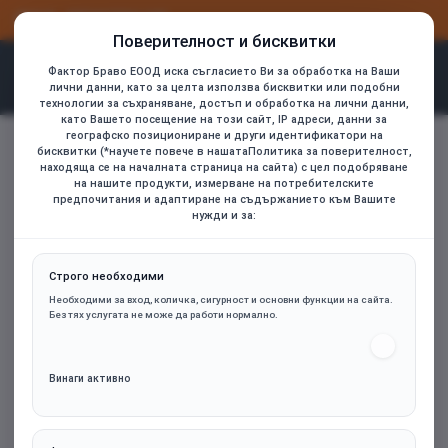
ВХОД
РЕГИСТРАЦИЯ
Поверителност и бисквитки
Фактор Браво ЕООД иска съгласието Ви за обработка на Ваши
лични данни, като за целта използва бисквитки или подобни
технологии за съхраняване, достъп и обработка на лични данни,
като Вашето посещение на този сайт, IP адреси, данни за
CANYON keyboard KB-1 EN/BG Wired Black
географско позициониране и други идентификатори на
home
бисквитки (*научете повече в нашатаПолитика за поверителност,
находяща се на началната страница на сайта) с цел подобряване
на нашите продукти, измерване на потребителските
предпочитания и адаптиране на съдържанието към Вашите
нужди и за:
Строго необходими
Необходими за вход, количка, сигурност и основни функции на сайта.
Без тях услугата не може да работи нормално.
Винаги активно