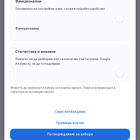
Функционални
Запомняне на настройки, език, сесия и подобно удобство.
Функционални
Статистика и анализи
SEAGATE HDD External Basic (2.5'/1TB/USB 3.0)
Помагат ни да разберем как се използва сайтът (напр. Google
Analytics), за да го подобрим.
106.35€ (208.01лв.)
Статистика и анализи
Можете да промените избора си по всяко време. Повече информация в
политиката за поверителност.
Марка:
SEAGATE
Маркетинг и реклами
Само необходими
Гаранция:
24м.
Персонализирани оферти и ремаркетинг чрез партньорски платформи
(напр. Google Ads), само при съгласие.
Приемам всички
Потвърждаване на избора
Купи
Маркетинг и реклами