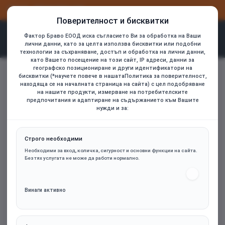
ВХОД
РЕГИСТРАЦИЯ
Поверителност и бисквитки
Фактор Браво ЕООД иска съгласието Ви за обработка на Ваши
лични данни, като за целта използва бисквитки или подобни
технологии за съхраняване, достъп и обработка на лични данни,
като Вашето посещение на този сайт, IP адреси, данни за
SEAGATE HDD External Basic (2.5'/1TB/USB 3.0)
географско позициониране и други идентификатори на
home
бисквитки (*научете повече в нашатаПолитика за поверителност,
находяща се на началната страница на сайта) с цел подобряване
на нашите продукти, измерване на потребителските
предпочитания и адаптиране на съдържанието към Вашите
нужди и за:
Строго необходими
Необходими за вход, количка, сигурност и основни функции на сайта.
Без тях услугата не може да работи нормално.
Винаги активно