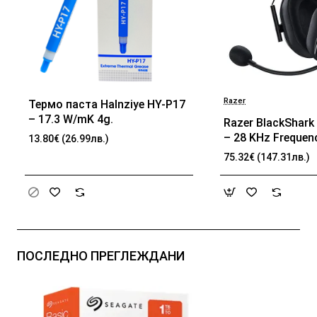
Razer
Термо паста Halnziye HY-P17
БЕСТСЕЛЪР
– 17.3 W/mK 4g.
Razer BlackShark 
– 28 KHz Frequen
13.80€ (26.99лв.)
32 Ω (1 kHz) Impe
75.32€ (147.31лв.)
TriForce Driver, B
memory foam, Ad
passive noise can
Analog 3.5 mm Co
100 Hz – 10 kHz 
Frequency, 1.3 m 
ПОСЛЕДНО ПРЕГЛЕЖДАНИ