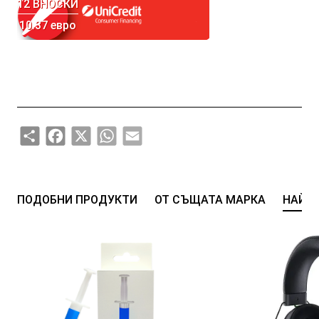
12 ВНОСКИ
10.37 евро
Share
Facebook
X
WhatsApp
Email
ПОДОБНИ ПРОДУКТИ
ОТ СЪЩАТА МАРКА
НАЙ-