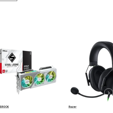
SROCK
Razer