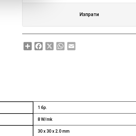
Изпрати
Share
Facebook
X
WhatsApp
Email
1 бр.
8 W/mk
30 x 30 x 2.0 mm