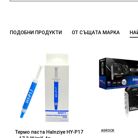
ПОДОБНИ ПРОДУКТИ
ОТ СЪЩАТА МАРКА
НА
ASROCK
Термо паста Halnziye HY-P17
БЕСТСЕЛЪР
2-3 Дни