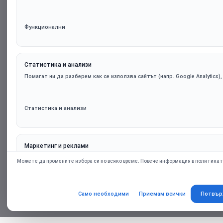
Функционални
Статистика и анализи
Помагат ни да разберем как се използва сайтът (напр. Google Analytics)
Статистика и анализи
Маркетинг и реклами
Персонализирани оферти и ремаркетинг чрез партньорски платформи (н
Можете да промените избора си по всяко време. Повече информация в политикат
само при съгласие.
Само необходими
Приемам всички
Потвър
Маркетинг и реклами