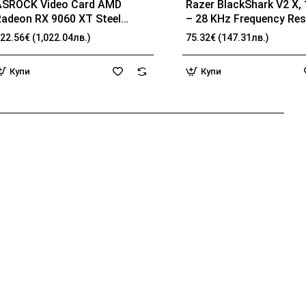
ASROCK Video Card AMD
Razer BlackShark V2 X,
Radeon RX 9060 XT Steel
– 28 KHz Frequency Re
Legend OC 16GB GDDR6 128-
32 Ω (1 kHz) Impedance
22.56€ (1,022.04лв.)
75.32€ (147.31лв.)
it HDMI 2x DP
TriForce Driver, Breatha
memory foam, Advance
Купи
Купи
passive noise cancellat
Analog 3.5 mm Connect
100 Hz – 10 kHz Micro
Frequency, 1.3 m Cable