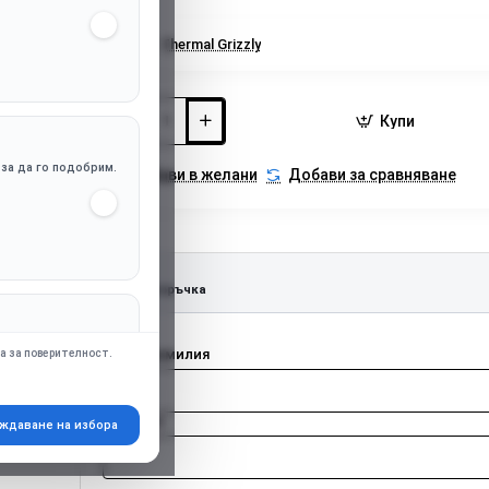
Марка:
Thermal Grizzly
Купи
, за да го подобрим.
Добави в желани
Добави за сравняване
Бърза поръчка
апр. Google Ads),
Име и фамилия
а за поверителност.
Телефон
ждаване на избора