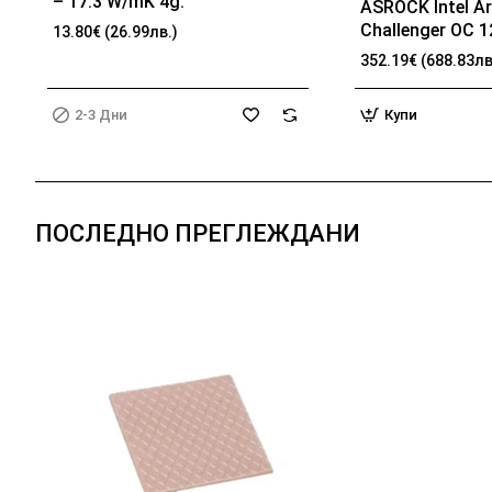
– 17.3 W/mK 4g.
ASROCK Intel A
Challenger OC 
13.80€ (26.99лв.)
192-bit HDMI 3x
352.19€ (688.83лв
2-3 Дни
Купи
ПОСЛЕДНО ПРЕГЛЕЖДАНИ