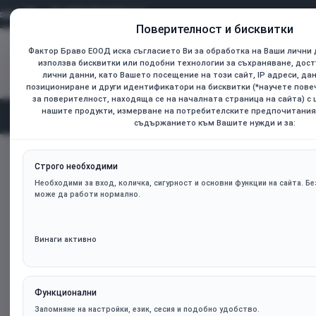
0899 736925
Поверителност и бисквитки
Фактор Браво ЕООД иска съгласието Ви за обработка на Ваши лични 
Всички
използва бисквитки или подобни технологии за съхраняване, дост
Търсене...
лични данни, като Вашето посещение на този сайт, IP адреси, да
позициониране и други идентификатори на бисквитки (*научете пов
за поверителност, находяща се на началната страница на сайта) с
нашите продукти, измерване на потребителските предпочитания
Начал
Категории
съдържанието към Вашите нужди и за:
Термопроводящ пад Thermal Grizzly Minus Pad 8, 30 х 30 х 
home
Строго необходими
Необходими за вход, количка, сигурност и основни функции на сайта. Без
може да работи нормално.
Винаги активно
Функционални
Запомняне на настройки, език, сесия и подобно удобство.