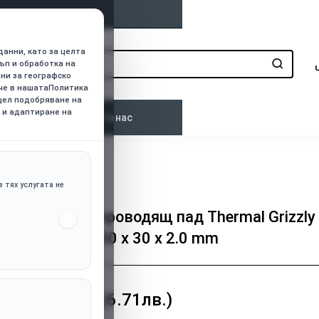
данни, като за целта
ъп и обработка на
нни за географско
ече в нашатаПолитика
 цел подобряване на
 и адаптиране на
о
Контакти
За нас
2.0 mm
 тях услугата не
Термопроводящ пад Thermal Grizzly
Pad 8, 30 х 30 х 2.0 mm
3.43€ (6.71лв.)