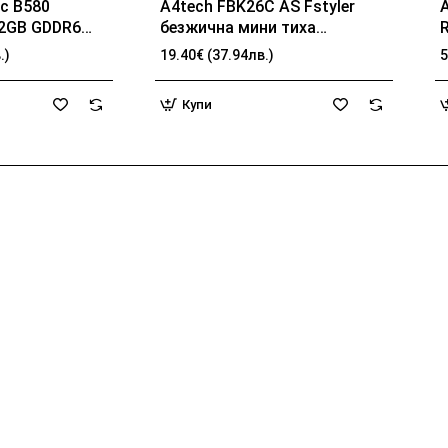
rc B580
A4tech FBK26C AS Fstyler
12GB GDDR6
безжичнa мини тиха
 DP
клавиатура, Multi-mode,
.)
19.40€ (37.94лв.)
5
презареждаема батерия,
b
USB,кирилизирана
Купи