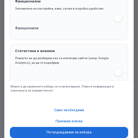
Функционални
Запомняне на настройки, език, сесия и подобно удобство.
Функционални
Статистика и анализи
Защитен лак Thermal Grizzly Shield, 5ml,
Помагат ни да разберем как се използва сайтът (напр. Google
Червен
Analytics), за да го подобрим.
Статистика и анализи
9.13€ (17.87лв.)
Можете да промените избора си по всяко време. Повече информация в
политиката за поверителност.
Марка:
Thermal Grizzly
Маркетинг и реклами
Само необходими
Персонализирани оферти и ремаркетинг чрез партньорски платформи
(напр. Google Ads), само при съгласие.
Гаранция:
24м.
Приемам всички
Потвърждаване на избора
Маркетинг и реклами