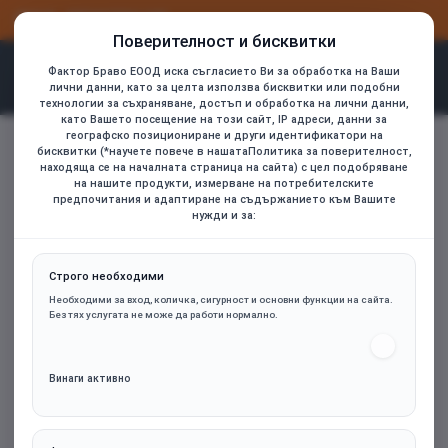
ВХОД
РЕГИСТРАЦИЯ
Поверителност и бисквитки
Фактор Браво ЕООД иска съгласието Ви за обработка на Ваши
лични данни, като за целта използва бисквитки или подобни
технологии за съхраняване, достъп и обработка на лични данни,
като Вашето посещение на този сайт, IP адреси, данни за
Защитен лак Thermal Grizzly Shield, 5ml, Червен
географско позициониране и други идентификатори на
home
бисквитки (*научете повече в нашатаПолитика за поверителност,
находяща се на началната страница на сайта) с цел подобряване
на нашите продукти, измерване на потребителските
предпочитания и адаптиране на съдържанието към Вашите
нужди и за:
Строго необходими
Необходими за вход, количка, сигурност и основни функции на сайта.
Без тях услугата не може да работи нормално.
Винаги активно