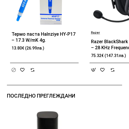
Razer
Термо паста Halnziye HY-P17
БЕСТСЕЛЪР
– 17.3 W/mK 4g.
Razer BlackShark 
– 28 KHz Frequen
13.80€ (26.99лв.)
32 Ω (1 kHz) Impe
75.32€ (147.31лв.)
TriForce Driver, B
memory foam, Ad
passive noise can
Analog 3.5 mm Co
100 Hz – 10 kHz 
Frequency, 1.3 m 
ПОСЛЕДНО ПРЕГЛЕЖДАНИ