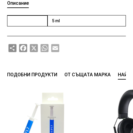
Описание
5 ml
Share
Facebook
X
WhatsApp
Email
ПОДОБНИ ПРОДУКТИ
ОТ СЪЩАТА МАРКА
НАЙ-