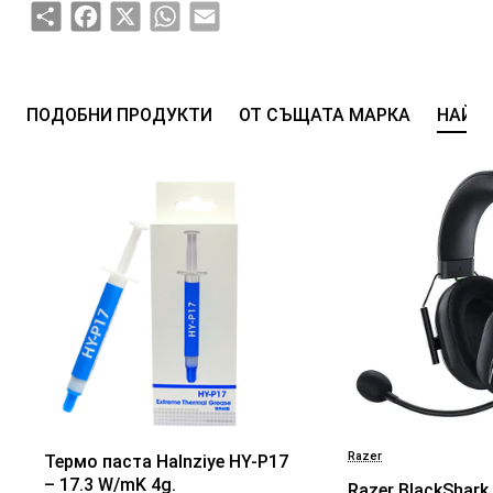
Share
Facebook
X
WhatsApp
Email
ПОДОБНИ ПРОДУКТИ
ОТ СЪЩАТА МАРКА
НАЙ-
Razer
Термо паста Halnziye HY-P17
БЕСТСЕЛЪР
– 17.3 W/mK 4g.
Razer BlackShark 