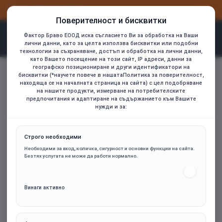
ВХОД
РЕГИСТРАЦИЯ
Поверителност и бисквитки
Фактор Браво ЕООД иска съгласието Ви за обработка на Ваши
лични данни, като за целта използва бисквитки или подобни
технологии за съхраняване, достъп и обработка на лични данни,
като Вашето посещение на този сайт, IP адреси, данни за
be quiet! охладител за процесор CPU Cooler - Dark Rock 5
географско позициониране и други идентификатори на
home
бисквитки (*научете повече в нашатаПолитика за поверителност,
находяща се на началната страница на сайта) с цел подобряване
на нашите продукти, измерване на потребителските
предпочитания и адаптиране на съдържанието към Вашите
нужди и за:
Строго необходими
Необходими за вход, количка, сигурност и основни функции на сайта.
Без тях услугата не може да работи нормално.
Винаги активно