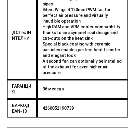
pipes
Silent Wings 4 120mm PWM fan for
perfect air pressure and virtually
inaudible operation
High RAM and VRM cooler compatibility
ДОПЪЛН
thanks to an asymmetrical design and
ИТЕЛНИ
cut-outs on the heat sink
Special black coating with ceramic
particles enables perfect heat transfer
and elegant look
A second fan can optionally be installed
at the exhaust for even higher air
pressure
ГАРАНЦИ
36 месеца
Я
БАРКОД
4260052190739
EAN-13