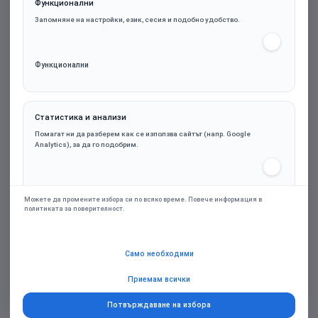
Функционални
Запомняне на настройки, език, сесия и подобно удобство.
Функционални
Статистика и анализи
be quiet! охладител за процесор CPU Cooler -
Помагат ни да разберем как се използва сайтът (напр. Google
Dark Rock 5
Analytics), за да го подобрим.
Статистика и анализи
75.50€ (147.66лв.)
Можете да промените избора си по всяко време. Повече информация в
политиката за поверителност.
Марка:
be quiet!
Маркетинг и реклами
Само необходими
Персонализирани оферти и ремаркетинг чрез партньорски платформи
(напр. Google Ads), само при съгласие.
Приемам всички
Купи
Потвърждаване на избора
Добави в желани
Добави за сравняване
Маркетинг и реклами