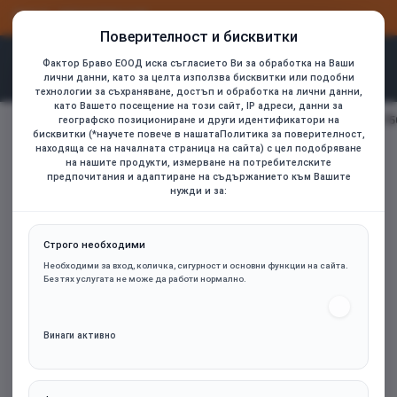
ВХОД
РЕГИСТРАЦИЯ
Поверителност и бисквитки
Фактор Браво ЕООД иска съгласието Ви за обработка на Ваши
лични данни, като за целта използва бисквитки или подобни
технологии за съхраняване, достъп и обработка на лични данни,
като Вашето посещение на този сайт, IP адреси, данни за
be quiet! захранване PSU ATX 3.1 Platinum - POWER ZONE 2 7
географско позициониране и други идентификатори на
home
бисквитки (*научете повече в нашатаПолитика за поверителност,
находяща се на началната страница на сайта) с цел подобряване
на нашите продукти, измерване на потребителските
предпочитания и адаптиране на съдържанието към Вашите
нужди и за:
Строго необходими
Необходими за вход, количка, сигурност и основни функции на сайта.
Без тях услугата не може да работи нормално.
Винаги активно