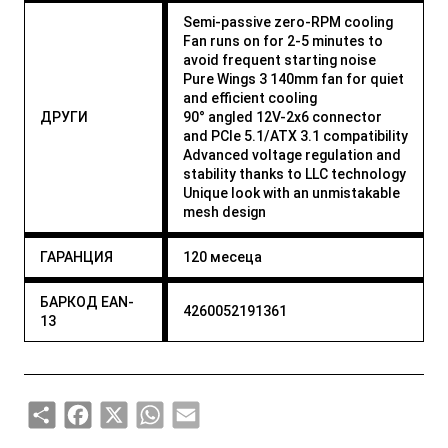
Semi-passive zero-RPM cooling
Fan runs on for 2-5 minutes to
avoid frequent starting noise
Pure Wings 3 140mm fan for quiet
and efficient cooling
ДРУГИ
90° angled 12V-2x6 connector
and PCIe 5.1/ATX 3.1 compatibility
Advanced voltage regulation and
stability thanks to LLC technology
Unique look with an unmistakable
mesh design
ГАРАНЦИЯ
120 месеца
БАРКОД EAN-
4260052191361
13
Share
Facebook
X
WhatsApp
Email