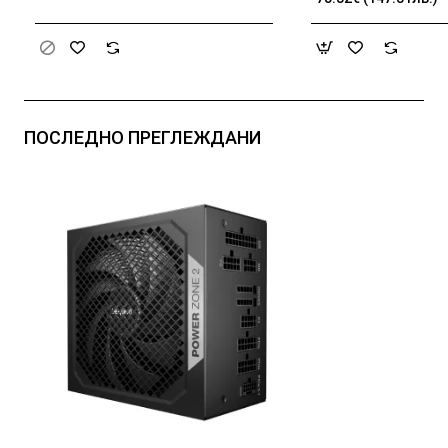
TriForce Driver, B
memory foam, Ad
passive noise can
Analog 3.5 mm Co
100 Hz – 10 kHz 
Frequency, 1.3 m 
ПОСЛЕДНО ПРЕГЛЕЖДАНИ