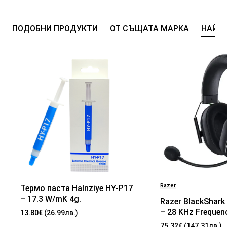
ПОДОБНИ ПРОДУКТИ
ОТ СЪЩАТА МАРКА
НАЙ-
Razer
Термо паста Halnziye HY-P17
БЕСТСЕЛЪР
– 17.3 W/mK 4g.
Razer BlackShark 
– 28 KHz Frequen
13.80€ (26.99лв.)
32 Ω (1 kHz) Impe
75.32€ (147.31лв.)