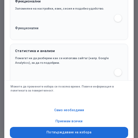
Функционални
Запомняне на настройки, език, сесия и подобно удобство.
Функционални
Статистика и анализи
be quiet! захранване PSU ATX 3.1 Platinum -
Помагат ни да разберем как се използва сайтът (напр. Google
POWER ZONE 2 750W
Analytics), за да го подобрим.
Статистика и анализи
114.84€ (224.60лв.)
Можете да промените избора си по всяко време. Повече информация в
политиката за поверителност.
Марка:
be quiet!
Маркетинг и реклами
Само необходими
Персонализирани оферти и ремаркетинг чрез партньорски платформи
(напр. Google Ads), само при съгласие.
Приемам всички
Купи
Потвърждаване на избора
Добави в желани
Добави за сравняване
Маркетинг и реклами