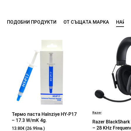
ПОДОБНИ ПРОДУКТИ
ОТ СЪЩАТА МАРКА
НАЙ-
Razer
Термо паста Halnziye HY-P17
БЕСТСЕЛЪР
– 17.3 W/mK 4g.
Razer BlackShark 
– 28 KHz Frequen
13.80€ (26.99лв.)