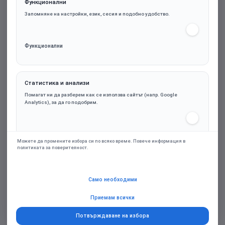
Функционални
Запомняне на настройки, език, сесия и подобно удобство.
Функционални
Статистика и анализи
be quiet! захранване PSU ATX 3.1 - PURE POWER
Помагат ни да разберем как се използва сайтът (напр. Google
12 1000W
Analytics), за да го подобрим.
Статистика и анализи
120.19€ (235.07лв.)
Можете да промените избора си по всяко време. Повече информация в
политиката за поверителност.
Марка:
be quiet!
Маркетинг и реклами
Само необходими
Персонализирани оферти и ремаркетинг чрез партньорски платформи
(напр. Google Ads), само при съгласие.
Приемам всички
Купи
Потвърждаване на избора
Добави в желани
Добави за сравняване
Маркетинг и реклами