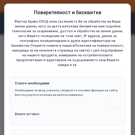
ВХОД
РЕГИСТРАЦИЯ
Поверителност и бисквитки
Фактор Браво ЕООД иска съгласието Ви за обработка на Ваши
лични данни, като за целта използва бисквитки или подобни
технологии за съхраняване, достъп и обработка на лични данни,
като Вашето посещение на този сайт, IP адреси, данни за
be quiet! захранване PSU ATX 3.1 - PURE POWER 12 1000W
географско позициониране и други идентификатори на
home
бисквитки (*научете повече в нашатаПолитика за поверителност,
находяща се на началната страница на сайта) с цел подобряване
на нашите продукти, измерване на потребителските
предпочитания и адаптиране на съдържанието към Вашите
нужди и за:
Строго необходими
Необходими за вход, количка, сигурност и основни функции на сайта.
Без тях услугата не може да работи нормално.
Винаги активно