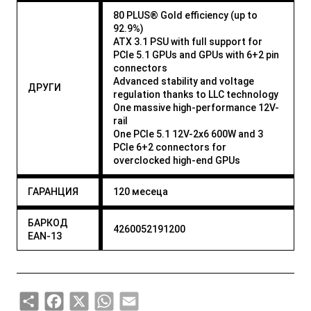
80 PLUS® Gold efficiency (up to
92.9%)
ATX 3.1 PSU with full support for
PCIe 5.1 GPUs and GPUs with 6+2 pin
connectors
Advanced stability and voltage
ДРУГИ
regulation thanks to LLC technology
One massive high-performance 12V-
rail
One PCIe 5.1 12V-2x6 600W and 3
PCIe 6+2 connectors for
overclocked high-end GPUs
ГАРАНЦИЯ
120 месеца
БАРКОД
4260052191200
EAN-13
Share
Facebook
X
WhatsApp
Email