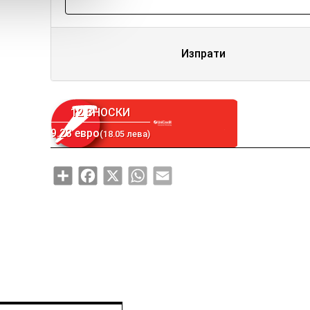
Изпрати
12 ВНОСКИ
9.23 евро
(18.05 лева)
Share
Facebook
X
WhatsApp
Email