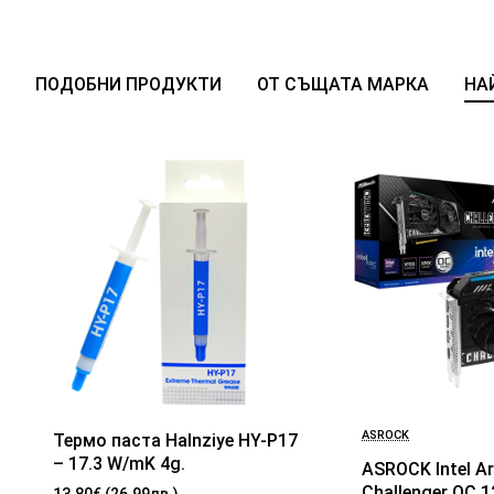
ПОДОБНИ ПРОДУКТИ
ОТ СЪЩАТА МАРКА
НА
ASROCK
Термо паста Halnziye HY-P17
БЕСТСЕЛЪР
2-3 Дни
– 17.3 W/mK 4g.
ASROCK Intel A
Challenger OC 