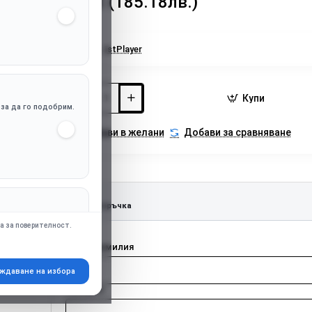
94.68€ (185.18лв.)
Марка:
1stPlayer
Купи
, за да го подобрим.
Добави в желани
Добави за сравняване
Бърза поръчка
апр. Google Ads),
а за поверителност.
Име и фамилия
ждаване на избора
Телефон