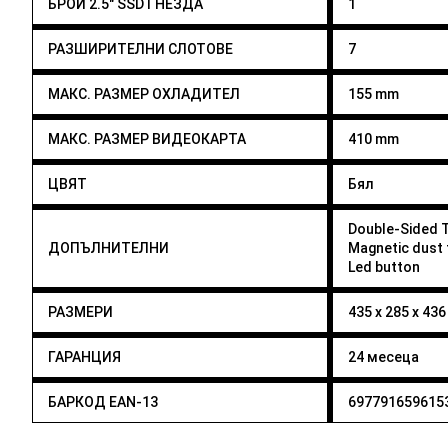
БРОЙ 2.5" SSD ГНЕЗДА
1
РАЗШИРИТЕЛНИ СЛОТОВЕ
7
МАКС. РАЗМЕР ОХЛАДИТЕЛ
155 mm
МАКС. РАЗМЕР ВИДЕОКАРТА
410 mm
ЦВЯТ
Бял
Double-Sided 
ДОПЪЛНИТЕЛНИ
Magnetic dust f
Led button
РАЗМЕРИ
435 x 285 x 43
ГАРАНЦИЯ
24 месеца
БАРКОД EAN-13
697791659615