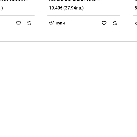
 DP
клавиатура, Multi-mode,
.)
19.40€ (37.94лв.)
5
презареждаема батерия,
b
USB,кирилизирана
Купи