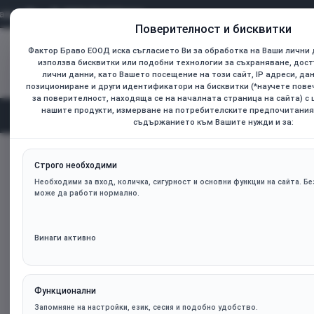
0899 736925
Поверителност и бисквитки
Фактор Браво ЕООД иска съгласието Ви за обработка на Ваши лични 
Всички
използва бисквитки или подобни технологии за съхраняване, дост
Търсене...
лични данни, като Вашето посещение на този сайт, IP адреси, да
позициониране и други идентификатори на бисквитки (*научете пов
за поверителност, находяща се на началната страница на сайта) с
нашите продукти, измерване на потребителските предпочитания
Начал
Категории
съдържанието към Вашите нужди и за:
1stPlayer кутия Case ATX - MEGAVIEW MV8 White - 7 x 120 mm
home
Строго необходими
Необходими за вход, количка, сигурност и основни функции на сайта. Без
може да работи нормално.
Винаги активно
Функционални
Запомняне на настройки, език, сесия и подобно удобство.