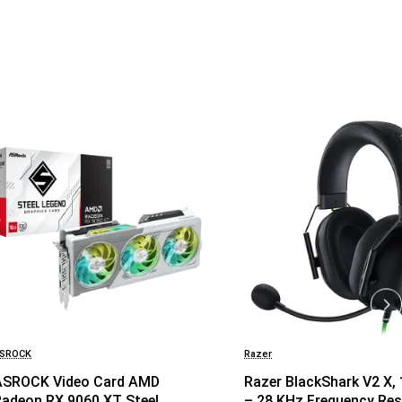
SROCK
Razer
ASROCK Video Card AMD
Razer BlackShark V2 X,
Radeon RX 9060 XT Steel
– 28 KHz Frequency Re