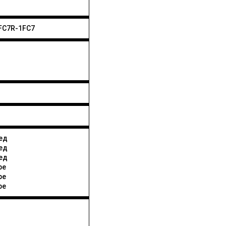
FC7R-1FC7
ед
ед
ед
ре
ре
ре