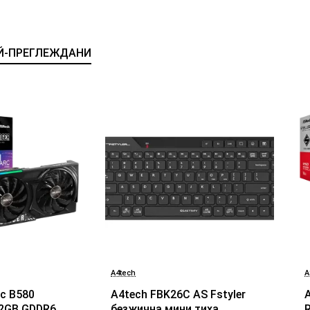
Й-ПРЕГЛЕЖДАНИ
A4tech
A
БЕСТСЕЛЪР
БЕСТСЕЛЪР
rc B580
A4tech FBK26C AS Fstyler
12GB GDDR6
безжичнa мини тиха