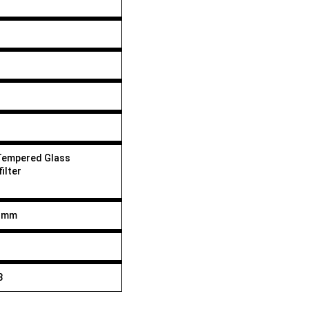
Tempered Glass
ilter
6 mm
3