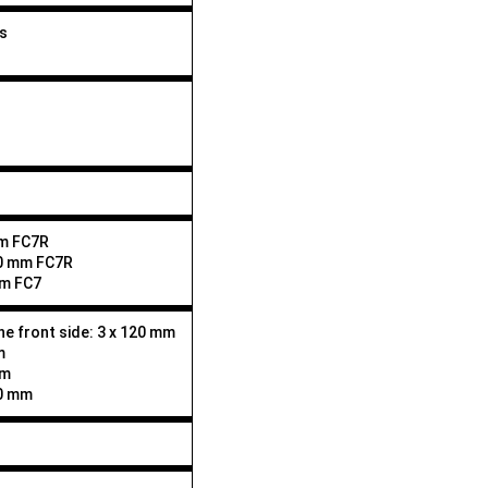
s
mm FC7R
20 mm FC7R
mm FC7
the front side: 3 x 120 mm
m
mm
20 mm