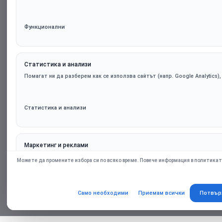
Функционални
Статистика и анализи
Помагат ни да разберем как се използва сайтът (напр. Google Analytics)
Статистика и анализи
Маркетинг и реклами
Персонализирани оферти и ремаркетинг чрез партньорски платформи (н
Можете да промените избора си по всяко време. Повече информация в политикат
само при съгласие.
Само необходими
Приемам всички
Потвър
Маркетинг и реклами