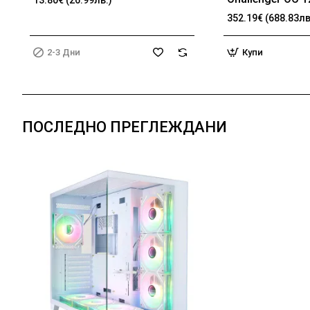
13.80€ (26.99лв.)
192-bit HDMI 3x
352.19€ (688.83лв
2-3 Дни
Купи
ПОСЛЕДНО ПРЕГЛЕЖДАНИ