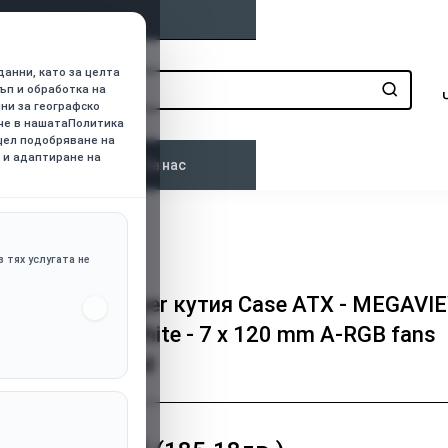
данни, като за целта
ъп и обработка на
нни за географско
ече в нашатаПолитика
 цел подобряване на
 и адаптиране на
о
Контакти
За нас
 A-RGB fans included
 тях услугата не
1stPlayer кутия Case ATX - MEGAVI
MV8 White - 7 x 120 mm A-RGB fans
included