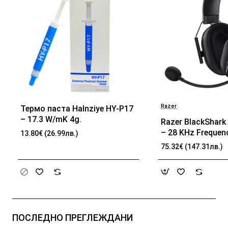
Razer
Термо паста Halnziye HY-P17
БЕСТСЕЛЪР
– 17.3 W/mK 4g.
Razer BlackShark 
– 28 KHz Frequen
13.80€ (26.99лв.)
32 Ω (1 kHz) Impe
75.32€ (147.31лв.)
TriForce Driver, B
memory foam, Ad
passive noise can
Analog 3.5 mm Co
100 Hz – 10 kHz 
Frequency, 1.3 m 
ПОСЛЕДНО ПРЕГЛЕЖДАНИ