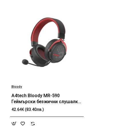
Bloody
A4tech Bloody МR-590
Геймърски безжични слушалки
с микрофон,Bluetooth 3.5мм
42.64€ (83.40лв.)
жак, червен