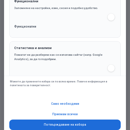
Функционални
Запомняне на настройки, език, сесия и подобно удобство.
Функционални
Статистика и анализи
A4tech Bloody МR-590 Геймърски безжични
Помагат ни да разберем как се използва сайтът (напр. Google
слушалки с микрофон,Bluetooth 3.5мм жак,
Analytics), за да го подобрим.
червен
Статистика и анализи
Можете да промените избора си по всяко време. Повече информация в
политиката за поверителност.
42.64€ (83.40лв.)
Маркетинг и реклами
Само необходими
Марка:
Bloody
Персонализирани оферти и ремаркетинг чрез партньорски платформи
(напр. Google Ads), само при съгласие.
Приемам всички
Гаранция:
24м.
Потвърждаване на избора
Маркетинг и реклами