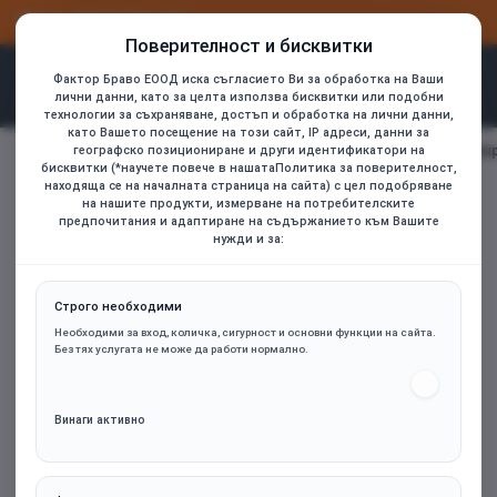
ВХОД
РЕГИСТРАЦИЯ
Поверителност и бисквитки
Фактор Браво ЕООД иска съгласието Ви за обработка на Ваши
лични данни, като за целта използва бисквитки или подобни
технологии за съхраняване, достъп и обработка на лични данни,
като Вашето посещение на този сайт, IP адреси, данни за
A4tech Bloody МR-590 Геймърски безжични слушалки с микр
географско позициониране и други идентификатори на
home
бисквитки (*научете повече в нашатаПолитика за поверителност,
находяща се на началната страница на сайта) с цел подобряване
на нашите продукти, измерване на потребителските
предпочитания и адаптиране на съдържанието към Вашите
нужди и за:
Строго необходими
Необходими за вход, количка, сигурност и основни функции на сайта.
Без тях услугата не може да работи нормално.
Винаги активно