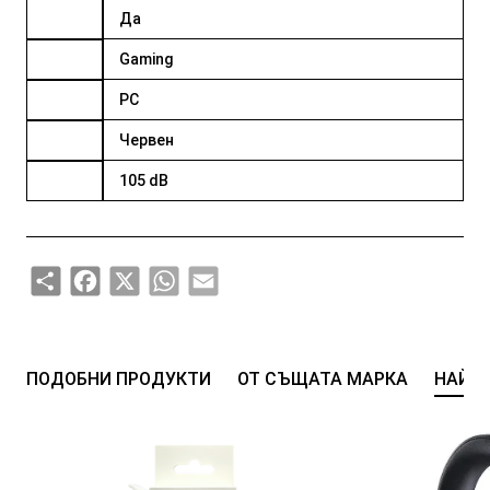
Да
Gaming
PC
Червен
105 dB
Share
Facebook
X
WhatsApp
Email
ПОДОБНИ ПРОДУКТИ
ОТ СЪЩАТА МАРКА
НАЙ-