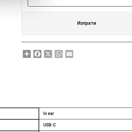
Изпрати
Share
Facebook
X
WhatsApp
Email
In ear
USB-C