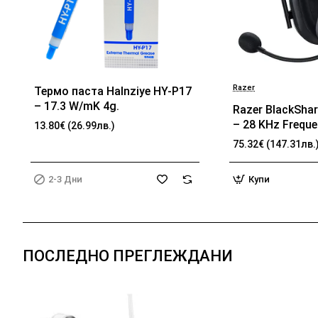
Razer
Термо паста Halnziye HY-P17
БЕСТСЕЛЪР
2-3 Дни
– 17.3 W/mK 4g.
Razer BlackShar
– 28 KHz Frequ
13.80€ (26.99лв.)
32 Ω (1 kHz) Im
75.32€ (147.31лв.
TriForce Driver,
memory foam, 
2-3 Дни
Купи
passive noise ca
Analog 3.5 mm 
100 Hz – 10 kH
Frequency, 1.3 
ПОСЛЕДНО ПРЕГЛЕЖДАНИ