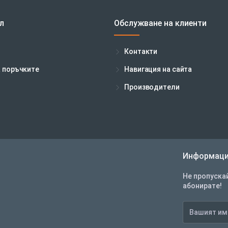
л
Обслужване на клиенти
Контакти
а поръчките
Навигация на сайта
Производители
Информаци
Не пропускай
абонирате!
Вашият
имейл