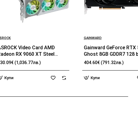
SROCK
GAINWARD
ASROCK Video Card AMD
Gainward GeForce RTX 
Radeon RX 9060 XT Steel
Ghost 8GB GDDR7 128 bi
Legend OC 16GB GDDR6 128-
HDMI 2.1b, 3x DP 2.1b, 2
30.09€ (1,036.77лв.)
404.60€ (791.32лв.)
it HDMI 2x DP
1x 8-pin pwr connector,
262.1 x 126.3 x 40.1 mm
Купи
Купи
NE7506T019P1-GB206