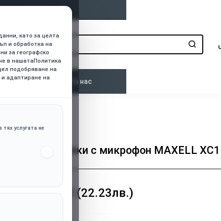
данни, като за целта
ъп и обработка на
нни за географско
ече в нашатаПолитика
 цел подобряване на
 и адаптиране на
о
Контакти
За нас
 тях услугата не
Слушалки с микрофон MAXELL XC1
11.37€ (22.23лв.)