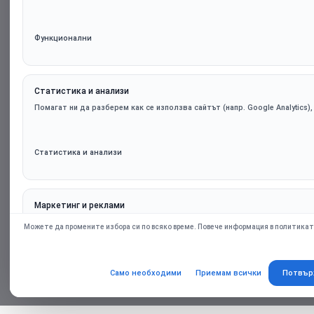
Функционални
Статистика и анализи
Помагат ни да разберем как се използва сайтът (напр. Google Analytics)
Статистика и анализи
Маркетинг и реклами
Персонализирани оферти и ремаркетинг чрез партньорски платформи (н
Можете да промените избора си по всяко време. Повече информация в политикат
само при съгласие.
Само необходими
Приемам всички
Потвър
Маркетинг и реклами