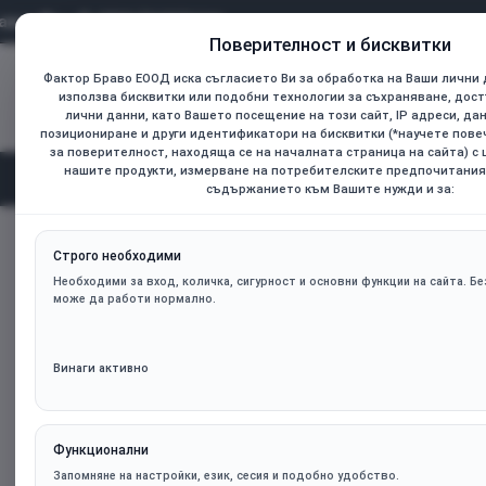
0899 736925
Поверителност и бисквитки
Фактор Браво ЕООД иска съгласието Ви за обработка на Ваши лични 
Всички
използва бисквитки или подобни технологии за съхраняване, дост
Търсене...
лични данни, като Вашето посещение на този сайт, IP адреси, да
позициониране и други идентификатори на бисквитки (*научете пов
за поверителност, находяща се на началната страница на сайта) с
нашите продукти, измерване на потребителските предпочитания
Начал
Категории
съдържанието към Вашите нужди и за:
Слушалки с микрофон MAXELL XC1
home
Строго необходими
Необходими за вход, количка, сигурност и основни функции на сайта. Без
може да работи нормално.
Винаги активно
Функционални
Запомняне на настройки, език, сесия и подобно удобство.