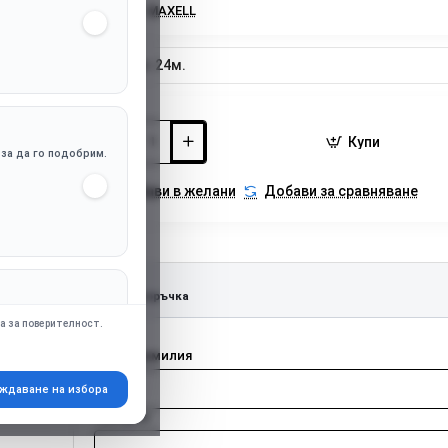
Марка:
MAXELL
Гаранция:
24м.
Купи
, за да го подобрим.
Добави в желани
Добави за сравняване
Бърза поръчка
апр. Google Ads),
а за поверителност.
Име и фамилия
ждаване на избора
Телефон